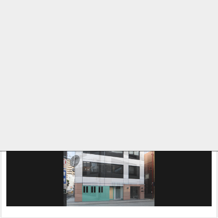
構造
述べ面積
m²